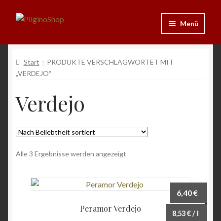
Zur
Zum
Menü
Navigation
Inhalt
springen
springen
Neu
Start
PRODUKTE VERSCHLAGWORTET MIT
„VERDEJO“
Ausrüstung
Verdejo
Kleidung
Bücher
Nach
Schmuck
Alle 3 Ergebnisse werden angezeigt
Beliebtheit
sortiert
Andenken
6,40
€
Wein & Öl
Peramor Verdejo
8,53
€
/
l