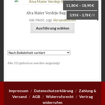
11,80
€
–
18,90
€
Alva Mater Verdejo Bag-in-Box
3,93
€
–
3,78
€
/
l
inkl. MwSt.
zzgl.
Versandkosten
Dieses
Ausführung wählen
Produkt
weist
mehrere
Varianten
auf.
Die
Nach
Alle 3 Ergebnisse werden angezeigt
Optionen
Beliebtheit
können
sortiert
auf
der
Produktseite
Impressum
/
Datenschutzerklärung
/
Zahlung &
gewählt
Versand
/
AGB
/
Widerrufsrecht
/
Vertrag
werden
widerrufen