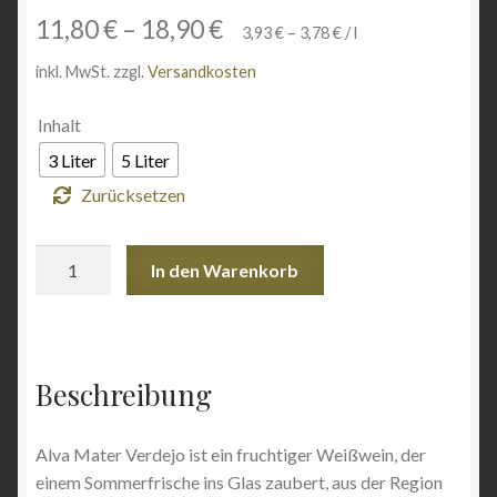
11,80
€
–
18,90
€
Wein & Öl
3,93
€
–
3,78
€
/
l
inkl. MwSt.
zzgl.
Versandkosten
Angebote
Inhalt
3 Liter
5 Liter
Zurücksetzen
Alva
In den Warenkorb
Mater
Verdejo
Bag-
in-
Beschreibung
Box
Menge
Alva Mater Verdejo ist ein fruchtiger Weißwein, der
einem Sommerfrische ins Glas zaubert, aus der Region