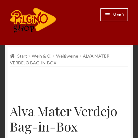
Zur
Zum
Menü
Navigation
Inhalt
springen
springen
Neu
Start
Wein & Öl
Weißweine
ALVA MATER
VERDEJO BAG-IN-BOX
Ausrüstung
Kleidung
Bücher
Alva Mater Verdejo
Schmuck
Bag-in-Box
Andenken