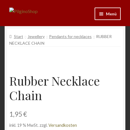
Zur
Zum
Menü
Navigation
Inhalt
springen
springen
Neu
Start
Jewellery
Pendants for necklaces
RUBBER
NECKLACE CHAIN
Ausrüstung
Kleidung
Bücher
Rubber Necklace
Chain
Schmuck
Andenken
1,95
€
Wein & Öl
inkl. 19 % MwSt.
zzgl.
Versandkosten