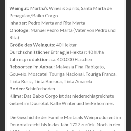
Weingut:
Martha’s Wines & Spirits, Santa Marta de
Penaguiao/Baiko Corgo
Inhaber:
Pedro Marta and Rita Marta
Önologe:
Manuel Pedro Marta (Vater von Pedro und
Rita)
Größe des Weinguts:
40 Hektar
Durchschnittlicher Ertrag je Hektar:
40 hl/ha
Jahresproduktion:
ca. 400.000 Flaschen
Rebsorten im Anbau:
Malvasia Fina, Rabigato,
Gouveio, Moscatel, Touriga Nacional, Touriga Franca,
Tinta Roriz, Tinta Barroca, Tinta Amarela
Boden:
Schieferboden
Klima:
Das Baixo Corgo ist das niederschlagreichste
Gebiet im Dourotal. Kalte Winter und heiße Sommer.
Die Geschichte der Familie Marta als Weinproduzent im
Dourotal reicht bis in das Jahr 1727 zurück. Noch in den