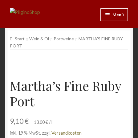
Zur
Zum
Menü
Navigation
Inhalt
springen
springen
Neu
Start
Wein & Öl
Portweine
MARTHA’S FINE RUBY
PORT
Ausrüstung
Kleidung
Bücher
Martha’s Fine Ruby
Port
Schmuck
Andenken
9,10
€
13,00
€
/
l
Wein & Öl
inkl. 19 % MwSt.
zzgl.
Versandkosten