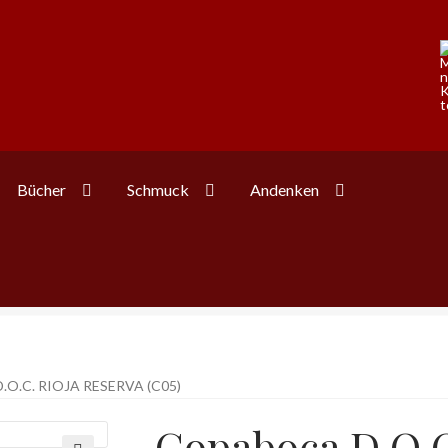
Bücher
Schmuck
Andenken
O.C. RIOJA RESERVA (C05)
Copaboca D.O.C