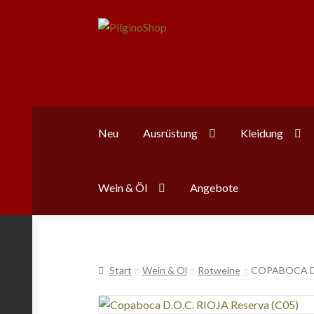
Zur
Zum
Navigation
Inhalt
springen
springen
Neu
Ausrüstung
Kleidung
Wein & Öl
Angebote
Start
Wein & Öl
Rotweine
COPABOCA D.