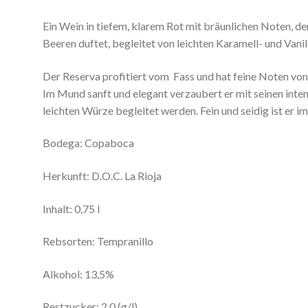
Ein Wein in tiefem, klarem Rot mit bräunlichen Noten, de
Beeren duftet, begleitet von leichten Karamell- und Vanil
Der Reserva profitiert vom Fass und hat feine Noten vo
Im Mund sanft und elegant verzaubert er mit seinen inten
leichten Würze begleitet werden. Fein und seidig ist er i
Bodega: Copaboca
Herkunft: D.O.C. La Rioja
Inhalt: 0,75 l
Rebsorten: Tempranillo
Alkohol: 13,5%
Restzucker: 2,0 (g/l)