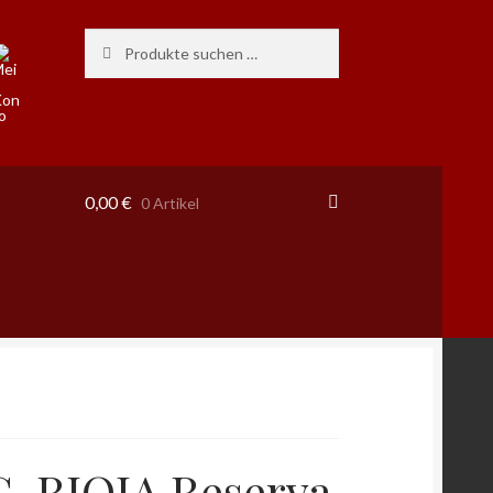
Suchen
Suchen
nach:
0,00
€
0 Artikel
. RIOJA Reserva