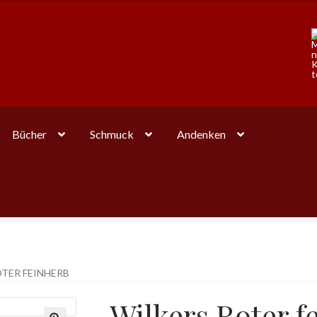
Bücher
Schmuck
Andenken
TER FEINHERB
Wilkers Roter f