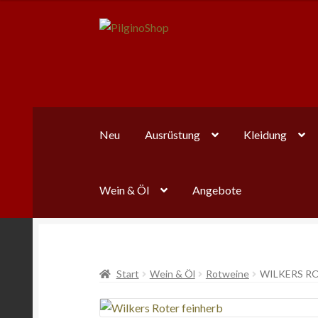
Zur
Zum
Navigation
Inhalt
springen
springen
Neu
Ausrüstung
Kleidung
Wein & Öl
Angebote
Start
Wein & Öl
Rotweine
WILKERS RO