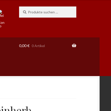
Suchen
Suchen
nach:
0,00
€
0 Artikel
einherb