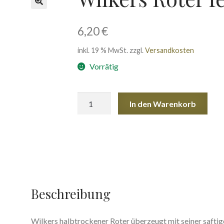
🔍
6,20
€
inkl. 19 % MwSt.
zzgl.
Versandkosten
Vorrätig
Wilkers
In den Warenkorb
Roter
feinherb
Menge
Beschreibung
Wilkers halbtrockener Roter überzeugt mit seiner saftige